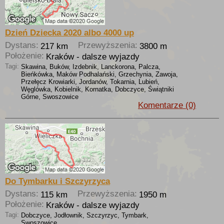
Dzień Dziecka 2020 albo 4000 up
Dystans:
Przewyższenia:
217 km
3800 m
Położenie:
Kraków - dalsze wyjazdy
Tagi:
Skawina, Buków, Izdebnik, Lanckorona, Palcza,
Bieńkówka, Maków Podhalański, Grzechynia, Zawoja,
Przełęcz Krowiarki, Jordanów, Tokarnia, Lubień,
Węglówka, Kobielnik, Kornatka, Dobczyce, Świątniki
Górne, Swoszowice
Komentarze (0)
Do Tymbarku i Szczyrzyca
Dystans:
Przewyższenia:
115 km
1950 m
Położenie:
Kraków - dalsze wyjazdy
Tagi:
Dobczyce, Jodłownik, Szczyrzyc, Tymbark,
Swoszowice