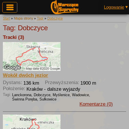
Logowanie
Start
»
Mapa strony
»
Tagi
»
Dobczyce
Tag: Dobczyce
Tracki (3)
Wokół dwóch jezior
Dystans:
Przewyższenia:
136 km
1900 m
Położenie:
Kraków - dalsze wyjazdy
Tagi:
Lanckorona, Dobczyce, Myślenice, Wadowice,
Świnna Poręba, Sułkowice
Komentarze (0)