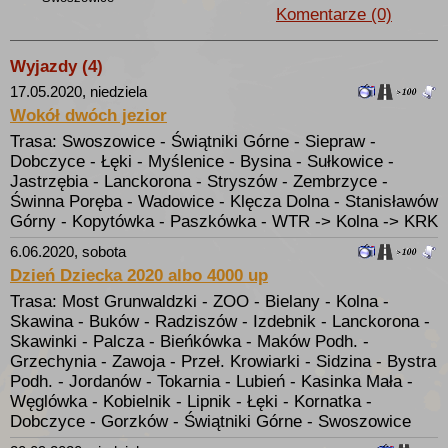
Komentarze (0)
Wyjazdy (4)
17.05.2020, niedziela
100km
Wokół dwóch jezior
Trasa: Swoszowice - Świątniki Górne - Siepraw -
Dobczyce - Łęki - Myślenice - Bysina - Sułkowice -
Jastrzębia - Lanckorona - Stryszów - Zembrzyce -
Świnna Poręba - Wadowice - Klęcza Dolna - Stanisławów
Górny - Kopytówka - Paszkówka - WTR -> Kolna -> KRK
6.06.2020, sobota
100km
Dzień Dziecka 2020 albo 4000 up
Trasa: Most Grunwaldzki - ZOO - Bielany - Kolna -
Skawina - Buków - Radziszów - Izdebnik - Lanckorona -
Skawinki - Palcza - Bieńkówka - Maków Podh. -
Grzechynia - Zawoja - Przeł. Krowiarki - Sidzina - Bystra
Podh. - Jordanów - Tokarnia - Lubień - Kasinka Mała -
Węglówka - Kobielnik - Lipnik - Łęki - Kornatka -
Dobczyce - Gorzków - Świątniki Górne - Swoszowice