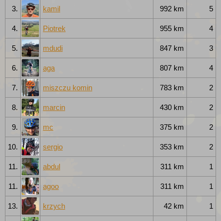
3.
kamil
992 km
5
4.
Piotrek
955 km
4
5.
mdudi
847 km
3
6.
aga
807 km
4
7.
miszczu komin
783 km
2
8.
marcin
430 km
2
9.
mc
375 km
2
10.
sergio
353 km
2
11.
abdul
311 km
1
11.
agoo
311 km
1
13.
krzych
42 km
1