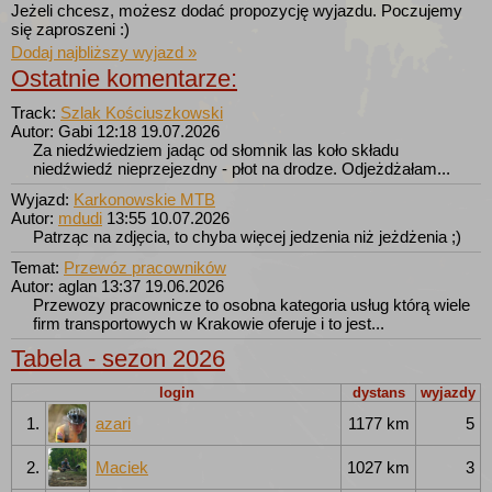
Jeżeli chcesz, możesz dodać propozycję wyjazdu. Poczujemy
się zaproszeni :)
Dodaj najbliższy wyjazd »
Ostatnie komentarze:
Track:
Szlak Kościuszkowski
Autor: Gabi
12:18 19.07.2026
Za niedźwiedziem jadąc od słomnik las koło składu
niedźwiedź nieprzejezdny - płot na drodze. Odjeżdżałam...
Wyjazd:
Karkonowskie MTB
Autor:
mdudi
13:55 10.07.2026
Patrząc na zdjęcia, to chyba więcej jedzenia niż jeżdżenia ;)
Temat:
Przewóz pracowników
Autor: aglan
13:37 19.06.2026
Przewozy pracownicze to osobna kategoria usług którą wiele
firm transportowych w Krakowie oferuje i to jest...
Tabela - sezon 2026
login
dystans
wyjazdy
1.
azari
1177 km
5
2.
Maciek
1027 km
3