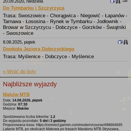
20.09.2020, niedziela
100
Do Tymbarku i Szczyrzyca
Trasa: Swoszowice - Chorągwica - Niegowić - Łapanów -
Tarnawa - Łososina - Rynek w Tymbarku - Jodłownik -
Browar w Szczyrzycu - Dobczyce - Gorzków - Świątniki
- Swoszowice
8.08.2025, piątek
Dookoła Jeziora Dobczyckiego
Trasa: Myślenice - Dobczyce - Myślenice
« Wróć do listy
Najbliższe wyjazdy
Maków MTB
Data:
14.08.2026, piątek
Godzina:
07:30
Miejsce:
Maków
Spodziewana liczba bikerów:
1.2
Do wyjazdu pozostało:
5 dni i 3 godziny
Proponowana trasa: https://connect.garmin.com/modern/course/498684695
Latanie MTB, po okolicach Makowa po trasach Maratonu MTB Stryszawa,