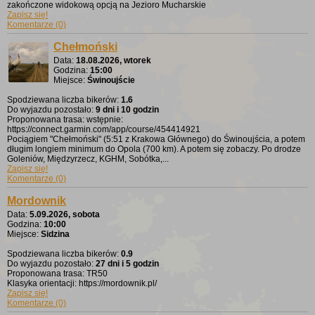
zakończone widokową opcją na Jezioro Mucharskie
Zapisz się!
Komentarze (0)
Chełmoński
Data:
18.08.2026, wtorek
Godzina:
15:00
Miejsce:
Świnoujście
Spodziewana liczba bikerów:
1.6
Do wyjazdu pozostało:
9 dni i 10 godzin
Proponowana trasa: wstępnie:
https://connect.garmin.com/app/course/454414921
Pociągiem "Chełmoński" (5:51 z Krakowa Głównego) do Świnoujścia, a potem
długim longiem minimum do Opola (700 km). A potem się zobaczy. Po drodze
Goleniów, Międzyrzecz, KGHM, Sobótka,...
Zapisz się!
Komentarze (0)
Mordownik
Data:
5.09.2026, sobota
Godzina:
10:00
Miejsce:
Sidzina
Spodziewana liczba bikerów:
0.9
Do wyjazdu pozostało:
27 dni i 5 godzin
Proponowana trasa: TR50
Klasyka orientacji: https://mordownik.pl/
Zapisz się!
Komentarze (0)